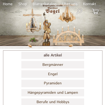
x
Home
Shop
Blätterkatalog
Über uns
Kontakt
alle Artikel
Bergmänner
Engel
Pyramiden
Hängepyramiden und Lampen
Berufe und Hobbys