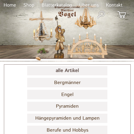
x
Home
Shop
Blätterkatalog
Über uns
Kontakt
alle Artikel
Bergmänner
Engel
Pyramiden
Hängepyramiden und Lampen
Berufe und Hobbys