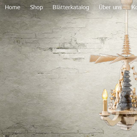
x
Home
Shop
Blätterkatalog
Über uns
K